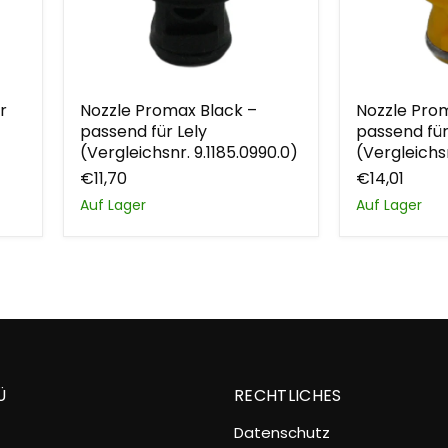
Nozzle
Nozzle
r
Nozzle Promax Black –
Nozzle Prom
Promax
Promax
passend für Lely
passend für
Black
Yellow
–
–
(Vergleichsnr. 9.1185.0990.0)
(Vergleichsn
passend
passend
€11,70
€14,01
für
für
Lely
Lely
Auf Lager
Auf Lager
(Vergleichsnr.
(Vergleichs
9.1185.0990.0)
9.1185.0856.
Ü
RECHTLICHES
Datenschutz