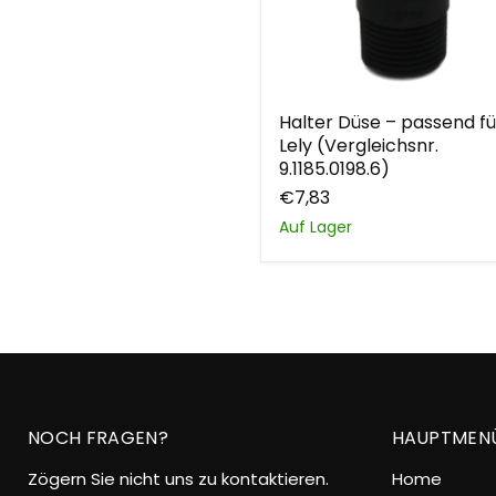
Halter
Halter Düse – passend fü
Düse
Lely (Vergleichsnr.
–
passend
9.1185.0198.6)
für
€7,83
Lely
(Vergleichsnr.
Auf Lager
9.1185.0198.6)
NOCH FRAGEN?
HAUPTMEN
Zögern Sie nicht uns zu kontaktieren.
Home